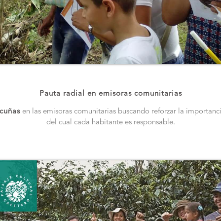
Pauta radial en emisoras comunitarias
 cuñas
en las emisoras comunitarias buscando reforzar la importanc
del cual cada habitante es responsable.