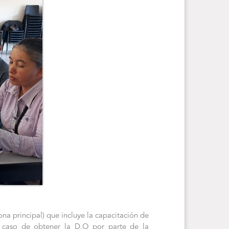
a principal) que incluye la capacitación de
n caso de obtener la D.O por parte de la