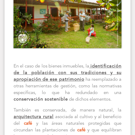
En el caso de los bienes inmuebles, la
identificación
de la población con sus tradiciones y su
apropiación de ese patrimonio
ha reemplazado a
otras herramientas de gestión, como las normativas
específicas, lo que ha redundado en una
conservación sostenible
de dichos elementos.
También es conservada, de manera natural, la
arquitectura rural
asociada al cultivo y al beneficio
del
café
y las áreas naturales protegidas que
circundan las plantaciones de
café
y que equilibran