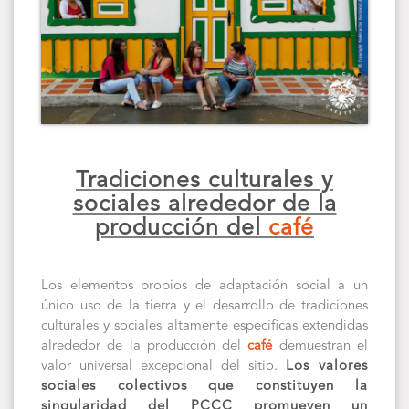
Tradiciones culturales y
sociales alrededor de la
producción del
café
Los elementos propios de adaptación social a un
único uso de la tierra y el desarrollo de tradiciones
culturales y sociales altamente específicas extendidas
alrededor de la producción del
café
demuestran el
valor universal excepcional del sitio.
Los valores
sociales colectivos que constituyen la
singularidad del PCCC promueven un