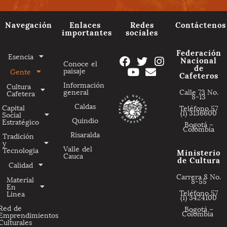
Navegación
Enlaces
Redes
Contáctenos
importantes
sociales
Federación
Esencia
Nacional
Conoce el
de
paisaje
Gente
Cafeteros
Información
Cultura
general
Calle 73 No.
Cafetera
8-13
Caldas
Capital
Teléfono 57
(1) 3136600
Social
Quindio
Estratégico
Bogotá –
Colombia
Risaralda
Tradición
y
Valle del
Tecnologia
Ministerio
Cauca
de Cultura
Calidad
Carrera 8 No.
Material
8-55
En
Teléfono 57
Linea
(1) 3424100
Red de
Bogotá –
Colombia
Emprendimientos
Culturales