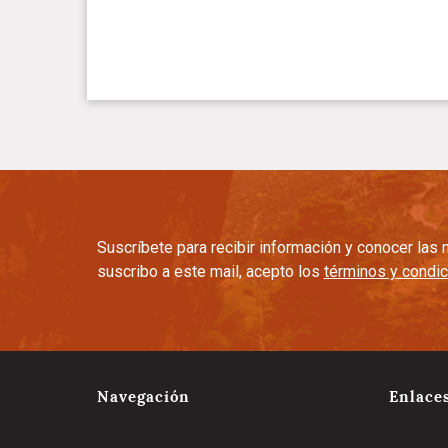
Suscríbete para recibir información y conocer la
suscribo a este mail, acepto los
términos y condi
Navegación
Enlace