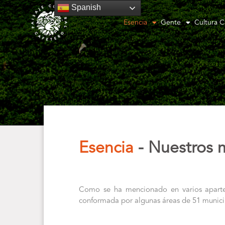
Spanish
Esencia
Gente
Cultura C
Esencia
- Nuestros 
Como se ha mencionado en varios aparte
conformada por algunas áreas de 51 munici