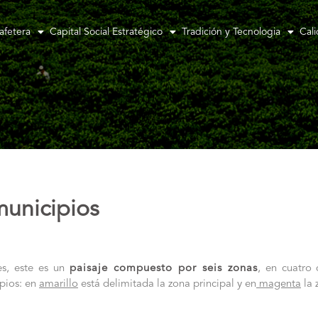
afetera
Capital Social Estratégico
Tradición y Tecnologia
Cal
municipios
s, este es un
paisaje compuesto por seis zonas
, en cuatro 
pios: en
amarillo
está delimitada la zona principal y en
magenta
la 