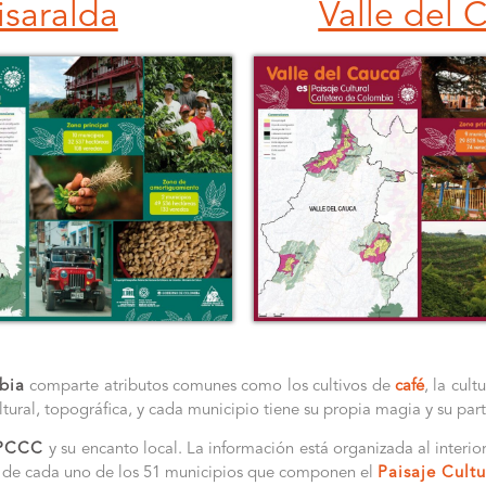
isaralda
Valle del 
bia
comparte atributos comunes como los cultivos de
café
, la cul
tural, topográfica, y cada municipio tiene su propia magia y su par
PCCC
y su encanto local. La información está organizada al interi
n de cada uno de los 51 municipios que componen el
Paisaje Cultu