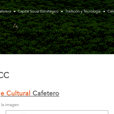
afetera
Capital Social Estratégico
Tradición y Tecnologia
Cal
PCC
je Cultural
Cafetero
 la imagen