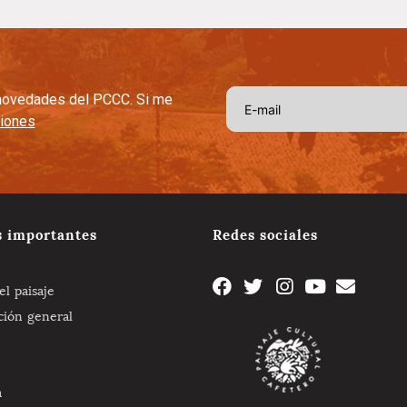
s novedades del PCCC. Si me
ciones
s importantes
Redes sociales
l paisaje
ción general
a