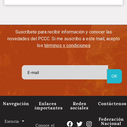
Suscríbete para recibir información y conocer las
novedades del PCCC. Si me suscribo a este mail, acepto
los
términos y condiciones
Navegación
Enlaces
Redes
Contáctenos
importantes
sociales
Federación
Esencia
Nacional
Conoce el