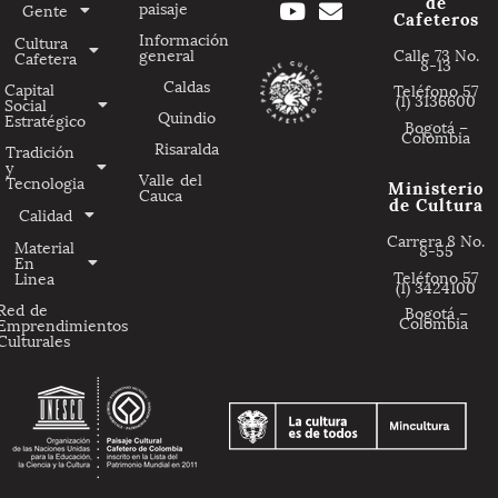
de
paisaje
Gente
Cafeteros
Información
Cultura
general
Calle 73 No.
Cafetera
8-13
Caldas
Capital
Teléfono 57
(1) 3136600
Social
Quindio
Estratégico
Bogotá –
Colombia
Risaralda
Tradición
y
Valle del
Tecnologia
Ministerio
Cauca
de Cultura
Calidad
Carrera 8 No.
Material
8-55
En
Teléfono 57
Linea
(1) 3424100
Red de
Bogotá –
Colombia
Emprendimientos
Culturales