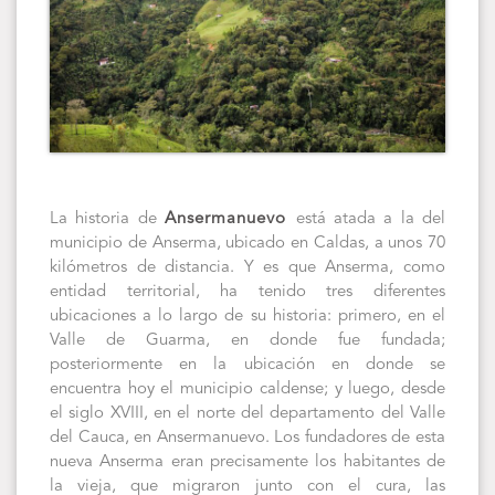
La historia de
Ansermanuevo
está atada a la del
municipio de Anserma, ubicado en Caldas, a unos 70
kilómetros de distancia. Y es que Anserma, como
entidad territorial, ha tenido tres diferentes
ubicaciones a lo largo de su historia: primero, en el
Valle de Guarma, en donde fue fundada;
posteriormente en la ubicación en donde se
encuentra hoy el municipio caldense; y luego, desde
el siglo XVIII, en el norte del departamento del Valle
del Cauca, en Ansermanuevo. Los fundadores de esta
nueva Anserma eran precisamente los habitantes de
la vieja, que migraron junto con el cura, las