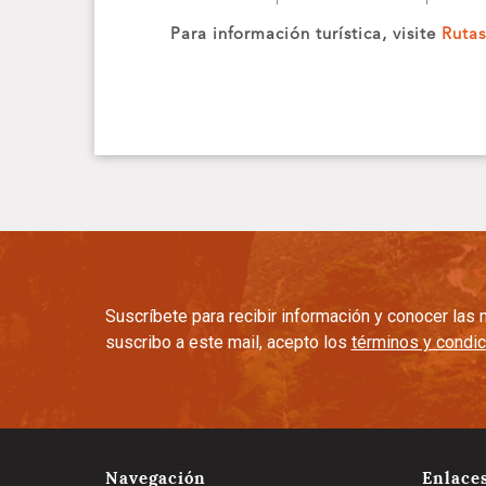
Para información turística, visite
Ruta
Suscríbete para recibir información y conocer la
suscribo a este mail, acepto los
términos y condi
Navegación
Enlace