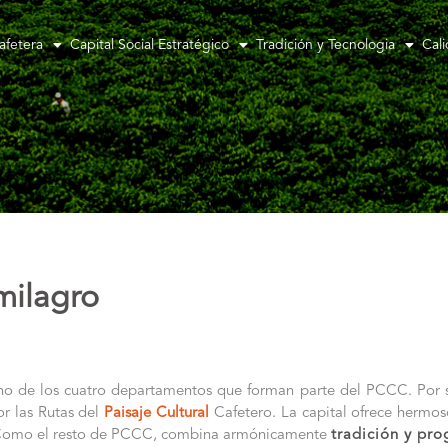
afetera
Capital Social Estratégico
Tradición y Tecnologia
Cal
milagro
o de los cuatro departamentos que forman parte del PCCC. Por su
or las Rutas del
Paisaje Cultural
Cafetero. La capital ofrece hermoso
. Como el resto de PCCC, combina armónicamente
tradición y pro