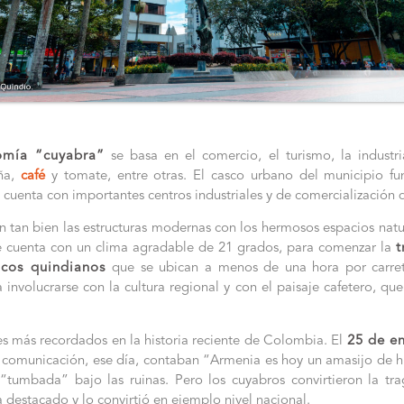
omía “cuyabra”
se basa en el comercio, el turismo, la industri
iña,
café
y tomate, entre otras. El casco urbano del municipio f
 cuenta con importantes centros industriales y de comercialización 
tan bien las estructuras modernas con los hermosos espacios natura
que cuenta con un clima agradable de 21 grados, para comenzar la
t
icos quindianos
que se ubican a menos de una hora por carret
nvolucrarse con la cultura regional y con el paisaje cafetero, que
es más recordados en la historia reciente de Colombia. El
25 de en
comunicación, ese día, contaban “Armenia es hoy un amasijo de hie
“tumbada” bajo las ruinas. Pero los cuyabros convirtieron la tr
 destacado y lo convirtió en ejemplo nivel nacional.