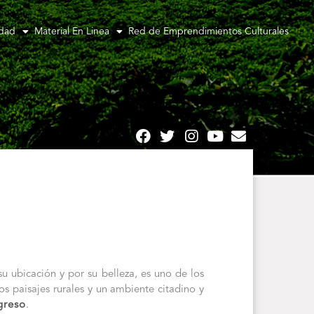
idad
Material En Linea
Red de Emprendimientos Culturales
 ubicación y por su belleza, es uno de los
s paisajes rurales y un ambiente citadino y
greso
.