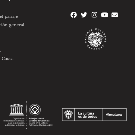
l paisaje
ción general
a
l Cauca