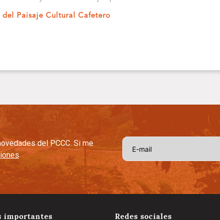
s del
Paisaje Cultural
Cafetero
s novedades del PCCC. Si me
ciones
s importantes
Redes sociales