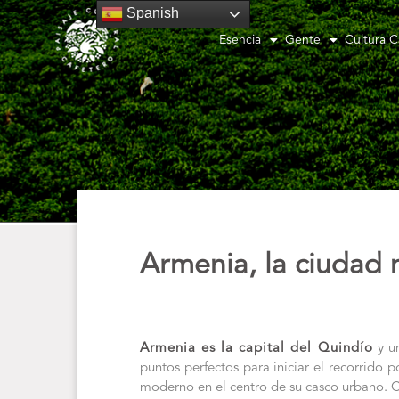
Spanish
Esencia
Gente
Cultura C
Armenia, la ciudad 
Armenia es la capital del Quindío
y un
puntos perfectos para iniciar el recorrido p
moderno en el centro de su casco urbano