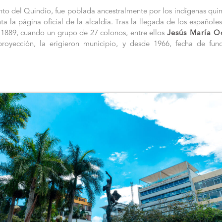
to del Quindío, fue poblada ancestralmente por los indígenas quim
nta la página oficial de la alcaldía. Tras la llegada de los español
1889, cuando un grupo de 27 colonos, entre ellos
Jesús María 
royección, la erigieron municipio, y desde 1966, fecha de fun