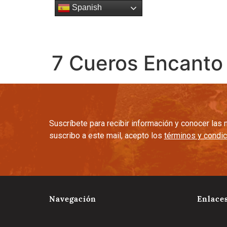
Spanish
Esencia
Gente
Cultura C
7 Cueros Encanto
Suscríbete para recibir información y conocer la
suscribo a este mail, acepto los
términos y condi
Navegación
Enlace