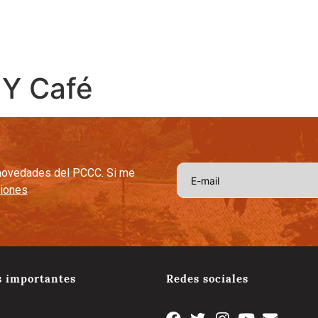
afetera
Capital Social Estratégico
Tradición y Tecnologia
Cal
 Y Café
s novedades del PCCC. Si me
ciones
s importantes
Redes sociales