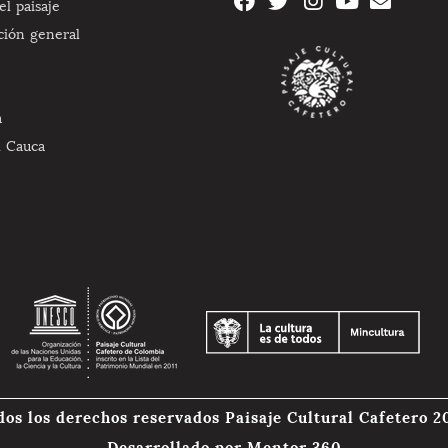
l paisaje
ción general
a
l Cauca
dos los derechos reservados Paisaje Cultural Cafetero 2
Desarrollado por
Mentor 360