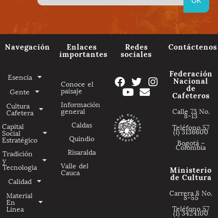
Navegación
Enlaces
Redes
Contáctenos
importantes
sociales
Federación
Esencia
Nacional
Conoce el
de
paisaje
Gente
Cafeteros
Información
Cultura
general
Calle 73 No.
Cafetera
8-13
Caldas
Capital
Teléfono 57
(1) 3136600
Social
Quindio
Estratégico
Bogotá –
Colombia
Risaralda
Tradición
y
Valle del
Tecnologia
Ministerio
Cauca
de Cultura
Calidad
Carrera 8 No.
Material
8-55
En
Teléfono 57
Linea
(1) 3424100