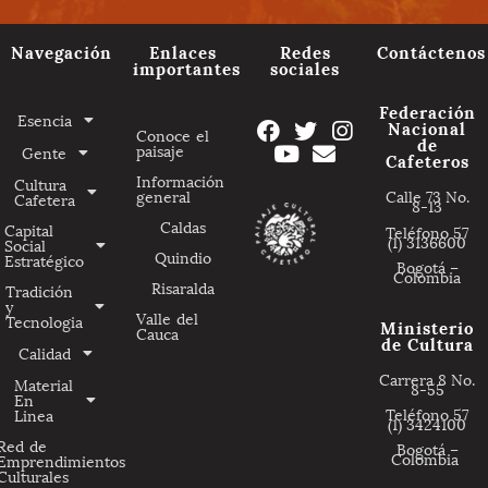
Navegación
Enlaces
Redes
Contáctenos
importantes
sociales
Federación
Esencia
Nacional
Conoce el
de
paisaje
Gente
Cafeteros
Información
Cultura
general
Calle 73 No.
Cafetera
8-13
Caldas
Capital
Teléfono 57
(1) 3136600
Social
Quindio
Estratégico
Bogotá –
Colombia
Risaralda
Tradición
y
Valle del
Tecnologia
Ministerio
Cauca
de Cultura
Calidad
Carrera 8 No.
Material
8-55
En
Teléfono 57
Linea
(1) 3424100
Red de
Bogotá –
Colombia
Emprendimientos
Culturales