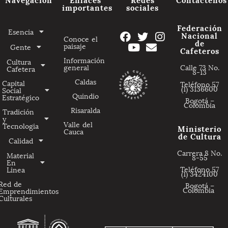
importantes
sociales
Federación
Esencia
Nacional
Conoce el
de
paisaje
Gente
Cafeteros
Información
Cultura
general
Calle 73 No.
Cafetera
8-13
Caldas
Capital
Teléfono 57
(1) 3136600
Social
Quindio
Estratégico
Bogotá –
Colombia
Risaralda
Tradición
y
Valle del
Tecnologia
Ministerio
Cauca
de Cultura
Calidad
Carrera 8 No.
Material
8-55
En
Teléfono 57
Linea
(1) 3424100
Red de
Bogotá –
Colombia
Emprendimientos
Culturales