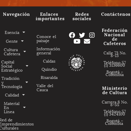
Navegación
Enlaces
Redes
Contáctenos
importantes
sociales
Federación
Esencia
Nacional
Conoce el
de
paisaje
Gente
Cafeteros
Información
Cultura
general
Calle 73 No.
Cafetera
8-13
Caldas
Capital
Teléfono 57
(1) 3136600
Social
Quindio
Estratégico
Bogotá –
Colombia
Risaralda
Tradición
y
Valle del
Tecnologia
Ministerio
Cauca
de Cultura
Calidad
Carrera 8 No.
Material
8-55
En
Teléfono 57
Linea
(1) 3424100
Red de
Bogotá –
Colombia
Emprendimientos
Culturales