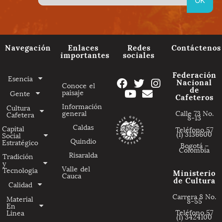
Navegación
Enlaces
Redes
Contáctenos
importantes
sociales
Federación
Esencia
Nacional
Conoce el
de
paisaje
Gente
Cafeteros
Información
Cultura
general
Calle 73 No.
Cafetera
8-13
Caldas
Capital
Teléfono 57
(1) 3136600
Social
Quindio
Estratégico
Bogotá –
Colombia
Risaralda
Tradición
y
Valle del
Tecnologia
Ministerio
Cauca
de Cultura
Calidad
Carrera 8 No.
Material
8-55
En
Teléfono 57
Linea
(1) 3424100