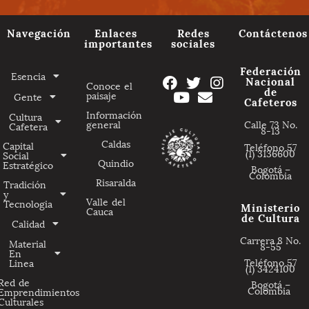
Navegación
Enlaces
Redes
Contáctenos
importantes
sociales
Federación
Esencia
Nacional
Conoce el
de
paisaje
Gente
Cafeteros
Información
Cultura
general
Calle 73 No.
Cafetera
8-13
Caldas
Capital
Teléfono 57
(1) 3136600
Social
Quindio
Estratégico
Bogotá –
Colombia
Risaralda
Tradición
y
Valle del
Tecnologia
Ministerio
Cauca
de Cultura
Calidad
Carrera 8 No.
Material
8-55
En
Teléfono 57
Linea
(1) 3424100
Red de
Bogotá –
Colombia
Emprendimientos
Culturales