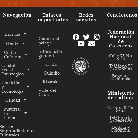
Navegación
Enlaces
Redes
Contáctenos
importantes
sociales
Federación
Esencia
Nacional
Conoce el
de
paisaje
Gente
Cafeteros
Información
Cultura
general
Calle 73 No.
Cafetera
8-13
Caldas
Capital
Teléfono 57
(1) 3136600
Social
Quindio
Estratégico
Bogotá –
Colombia
Risaralda
Tradición
y
Valle del
Tecnologia
Ministerio
Cauca
de Cultura
Calidad
Carrera 8 No.
Material
8-55
En
Teléfono 57
Linea
(1) 3424100
Red de
Bogotá –
Colombia
Emprendimientos
Culturales