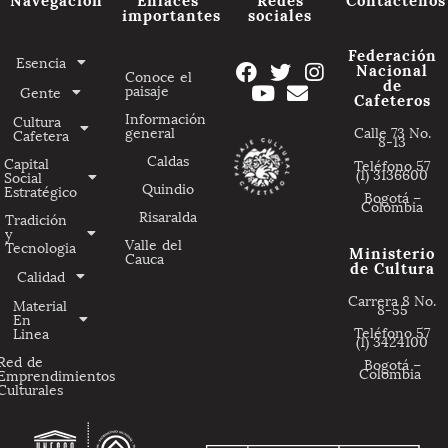
importantes
sociales
Federación
Esencia
Nacional
Conoce el
de
paisaje
Gente
Cafeteros
Información
Cultura
general
Calle 73 No.
Cafetera
8-13
Caldas
Capital
Teléfono 57
(1) 3136600
Social
Quindio
Estratégico
Bogotá –
Colombia
Risaralda
Tradición
y
Valle del
Tecnologia
Ministerio
Cauca
de Cultura
Calidad
Carrera 8 No.
Material
8-55
En
Teléfono 57
Linea
(1) 3424100
Red de
Bogotá –
Colombia
Emprendimientos
Culturales