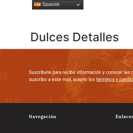
Spanish
Esencia
Gente
Cultura C
Dulces Detalles
Suscríbete para recibir información y conocer la
suscribo a este mail, acepto los
términos y condi
Navegación
Enlace