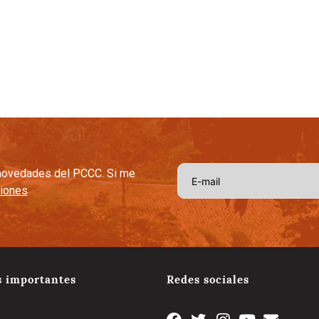
afetera
Capital Social Estratégico
Tradición y Tecnologia
Cal
s novedades del PCCC. Si me
ciones
s importantes
Redes sociales