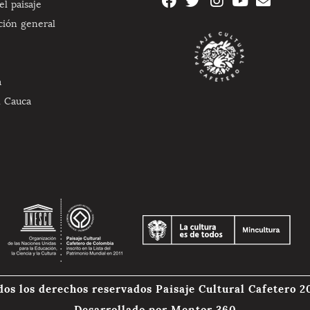
l paisaje
ción general
a
l Cauca
dos los derechos reservados Paisaje Cultural Cafetero 2
Desarrollado por
Mentor 360