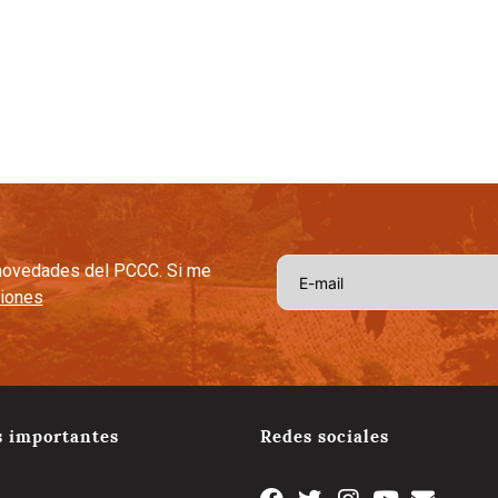
afetera
Capital Social Estratégico
Tradición y Tecnologia
Cal
s novedades del PCCC. Si me
ciones
s importantes
Redes sociales