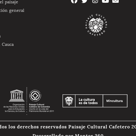
l paisaje
ción general
a
l Cauca
dos los derechos reservados Paisaje Cultural Cafetero 2
Desarrollado por
Mentor 360