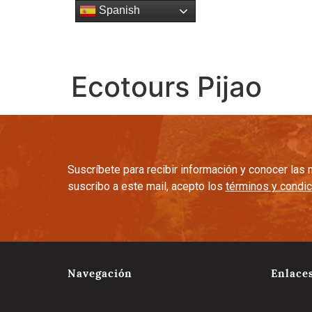
Spanish
Esencia
Gente
Cultura C
Ecotours Pijao
Suscríbete para recibir información y conocer la
suscribo a este mail, acepto los
términos y condi
Navegación
Enlace