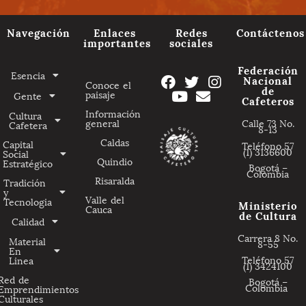
Navegación
Enlaces
Redes
Contáctenos
importantes
sociales
Federación
Esencia
Nacional
Conoce el
de
paisaje
Gente
Cafeteros
Información
Cultura
general
Calle 73 No.
Cafetera
8-13
Caldas
Capital
Teléfono 57
(1) 3136600
Social
Quindio
Estratégico
Bogotá –
Colombia
Risaralda
Tradición
y
Valle del
Tecnologia
Ministerio
Cauca
de Cultura
Calidad
Carrera 8 No.
Material
8-55
En
Teléfono 57
Linea
(1) 3424100
Red de
Bogotá –
Colombia
Emprendimientos
Culturales