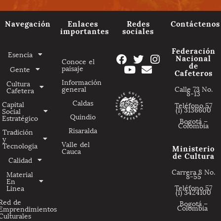
Navegación
Enlaces
Redes
Contáctenos
importantes
sociales
Federación
Esencia
Nacional
Conoce el
de
paisaje
Gente
Cafeteros
Información
Cultura
general
Calle 73 No.
Cafetera
8-13
Caldas
Capital
Teléfono 57
(1) 3136600
Social
Quindio
Estratégico
Bogotá –
Colombia
Risaralda
Tradición
y
Valle del
Tecnologia
Ministerio
Cauca
de Cultura
Calidad
Carrera 8 No.
Material
8-55
En
Teléfono 57
Linea
(1) 3424100
Red de
Bogotá –
Colombia
Emprendimientos
Culturales