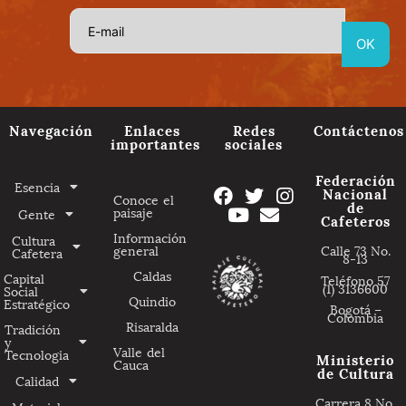
Navegación
Enlaces
Redes
Contáctenos
importantes
sociales
Federación
Esencia
Nacional
Conoce el
de
paisaje
Gente
Cafeteros
Información
Cultura
general
Calle 73 No.
Cafetera
8-13
Caldas
Capital
Teléfono 57
(1) 3136600
Social
Quindio
Estratégico
Bogotá –
Colombia
Risaralda
Tradición
y
Valle del
Tecnologia
Ministerio
Cauca
de Cultura
Calidad
Carrera 8 No.