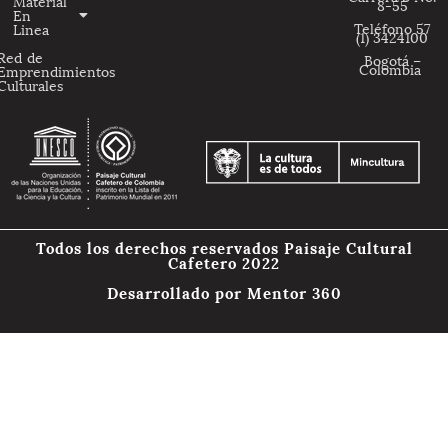
Material
8-55
En
Teléfono 57
Linea
(1) 3424100
Red de
Bogotá –
Colombia
Emprendimientos
Culturales
Todos los derechos reservados Paisaje Cultural
Cafetero 2022
Desarrollado por
Mentor 360