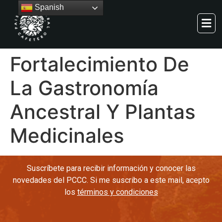
Spanish
Fortalecimiento De
La Gastronomía
Ancestral Y Plantas
Medicinales
Suscríbete para recibir información y conocer las
novedades del PCCC. Si me suscribo a este mail, acepto
los
términos y condiciones