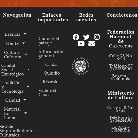
Navegación
Enlaces
Redes
Contáctenos
importantes
sociales
Federación
Esencia
Nacional
Conoce el
de
paisaje
Gente
Cafeteros
Información
Cultura
general
Calle 73 No.
Cafetera
8-13
Caldas
Capital
Teléfono 57
(1) 3136600
Social
Quindio
Estratégico
Bogotá –
Colombia
Risaralda
Tradición
y
Valle del
Tecnologia
Ministerio
Cauca
de Cultura
Calidad
Carrera 8 No.
Material
8-55
En
Teléfono 57
Linea
(1) 3424100
Red de
Bogotá –
Colombia
Emprendimientos
Culturales