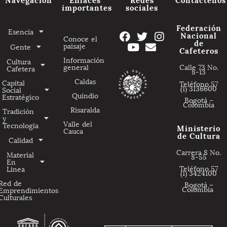
importantes
sociales
Federación
Esencia
Nacional
Conoce el
de
paisaje
Gente
Cafeteros
Información
Cultura
general
Calle 73 No.
Cafetera
8-13
Caldas
Capital
Teléfono 57
(1) 3136600
Social
Quindio
Estratégico
Bogotá –
Colombia
Risaralda
Tradición
y
Valle del
Tecnologia
Ministerio
Cauca
de Cultura
Calidad
Carrera 8 No.
Material
8-55
En
Teléfono 57
Linea
(1) 3424100
Red de
Bogotá –
Colombia
Emprendimientos
Culturales