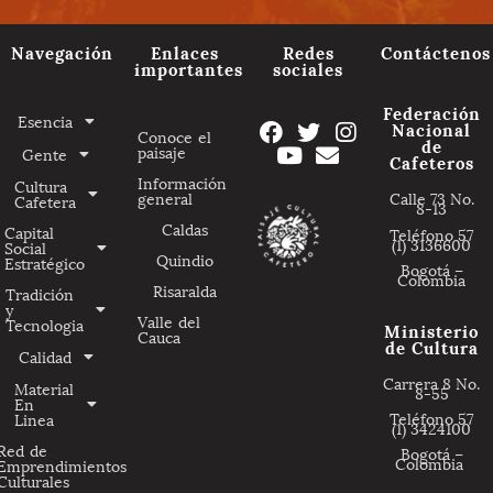
Navegación
Enlaces
Redes
Contáctenos
importantes
sociales
Federación
Esencia
Nacional
Conoce el
de
paisaje
Gente
Cafeteros
Información
Cultura
general
Calle 73 No.
Cafetera
8-13
Caldas
Capital
Teléfono 57
(1) 3136600
Social
Quindio
Estratégico
Bogotá –
Colombia
Risaralda
Tradición
y
Valle del
Tecnologia
Ministerio
Cauca
de Cultura
Calidad
Carrera 8 No.
Material
8-55
En
Teléfono 57
Linea
(1) 3424100
Red de
Bogotá –
Colombia
Emprendimientos
Culturales