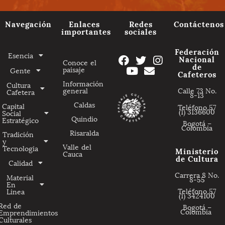
Navegación
Enlaces
Redes
Contáctenos
importantes
sociales
Federación
Esencia
Nacional
Conoce el
de
paisaje
Gente
Cafeteros
Información
Cultura
general
Calle 73 No.
Cafetera
8-13
Caldas
Capital
Teléfono 57
(1) 3136600
Social
Quindio
Estratégico
Bogotá –
Colombia
Risaralda
Tradición
y
Valle del
Tecnologia
Ministerio
Cauca
de Cultura
Calidad
Carrera 8 No.
Material
8-55
En
Teléfono 57
Linea
(1) 3424100
Red de
Bogotá –
Colombia
Emprendimientos
Culturales