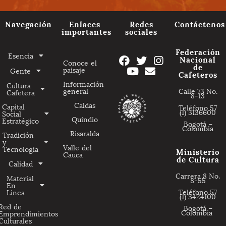
Navegación
Enlaces
Redes
Contáctenos
importantes
sociales
Federación
Esencia
Nacional
Conoce el
de
paisaje
Gente
Cafeteros
Información
Cultura
general
Calle 73 No.
Cafetera
8-13
Caldas
Capital
Teléfono 57
(1) 3136600
Social
Quindio
Estratégico
Bogotá –
Colombia
Risaralda
Tradición
y
Valle del
Tecnologia
Ministerio
Cauca
de Cultura
Calidad
Carrera 8 No.
Material
8-55
En
Teléfono 57
Linea
(1) 3424100
Red de
Bogotá –
Colombia
Emprendimientos
Culturales