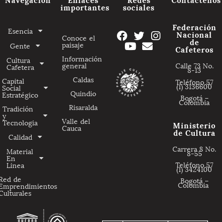
importantes
sociales
Federación
Esencia
Nacional
Conoce el
de
paisaje
Gente
Cafeteros
Información
Cultura
general
Calle 73 No.
Cafetera
8-13
Caldas
Capital
Teléfono 57
(1) 3136600
Social
Quindio
Estratégico
Bogotá –
Colombia
Risaralda
Tradición
y
Valle del
Tecnologia
Ministerio
Cauca
de Cultura
Calidad
Carrera 8 No.
Material
8-55
En
Teléfono 57
Linea
(1) 3424100
Red de
Bogotá –
Colombia
Emprendimientos
Culturales