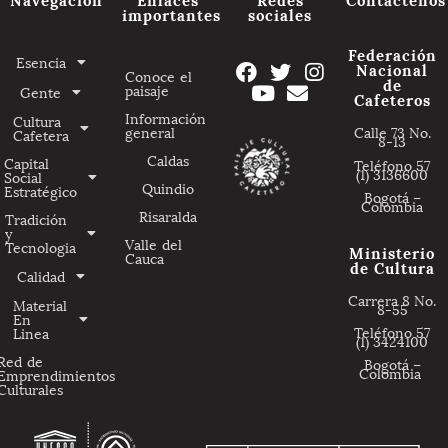
importantes
sociales
Federación
Esencia
Nacional
Conoce el
de
paisaje
Gente
Cafeteros
Información
Cultura
general
Calle 73 No.
Cafetera
8-13
Caldas
Capital
Teléfono 57
(1) 3136600
Social
Quindio
Estratégico
Bogotá –
Colombia
Risaralda
Tradición
y
Valle del
Tecnologia
Ministerio
Cauca
de Cultura
Calidad
Carrera 8 No.
Material
8-55
En
Teléfono 57
Linea
(1) 3424100
Red de
Bogotá –
Colombia
Emprendimientos
Culturales