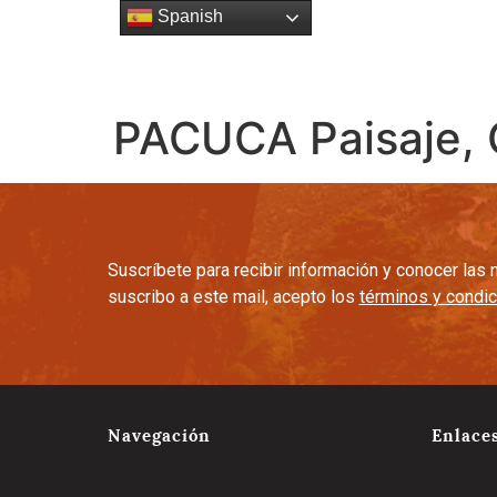
Spanish
Esencia
Gente
Cultura C
PACUCA Paisaje, 
Suscríbete para recibir información y conocer la
suscribo a este mail, acepto los
términos y condi
Navegación
Enlace