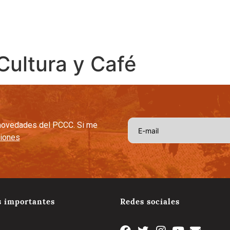
afetera
Capital Social Estratégico
Tradición y Tecnologia
Cal
Cultura y Café
s novedades del PCCC. Si me
ciones
s importantes
Redes sociales