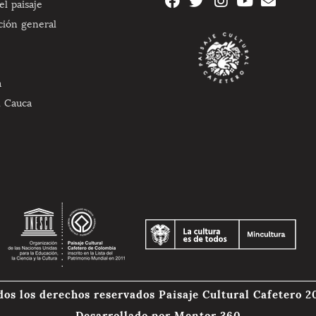
l paisaje
ción general
a
l Cauca
dos los derechos reservados Paisaje Cultural Cafetero 2
Desarrollado por
Mentor 360