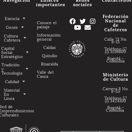
importantes
sociales
Federación
Esencia
Nacional
Conoce el
de
paisaje
Gente
Cafeteros
Información
Cultura
general
Calle 73 No.
Cafetera
8-13
Caldas
Capital
Teléfono 57
(1) 3136600
Social
Quindio
Estratégico
Bogotá –
Colombia
Risaralda
Tradición
y
Valle del
Tecnologia
Ministerio
Cauca
de Cultura
Calidad
Carrera 8 No.
Material
8-55
En
Teléfono 57
Linea
(1) 3424100
Red de
Bogotá –
Colombia
Emprendimientos
Culturales