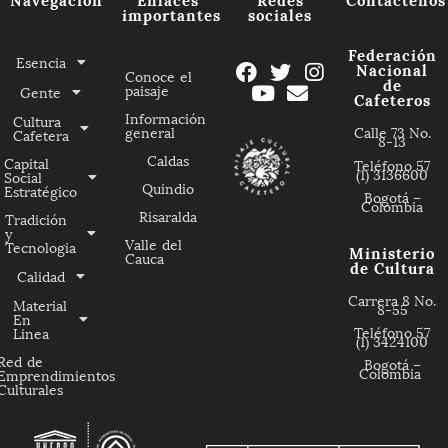
importantes
sociales
Federación
Esencia
Nacional
Conoce el
de
paisaje
Gente
Cafeteros
Información
Cultura
general
Calle 73 No.
Cafetera
8-13
Caldas
Capital
Teléfono 57
(1) 3136600
Social
Quindio
Estratégico
Bogotá –
Colombia
Risaralda
Tradición
y
Valle del
Tecnologia
Ministerio
Cauca
de Cultura
Calidad
Carrera 8 No.
Material
8-55
En
Teléfono 57
Linea
(1) 3424100
Red de
Bogotá –
Colombia
Emprendimientos
Culturales