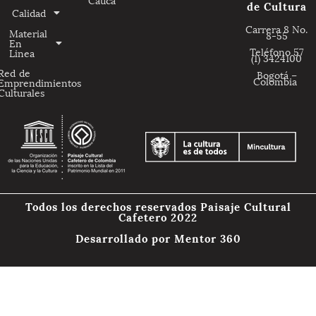
de Cultura
Calidad
Carrera 8 No.
Material
8-55
En
Teléfono 57
Linea
(1) 3424100
Red de
Bogotá –
Colombia
Emprendimientos
Culturales
Todos los derechos reservados Paisaje Cultural
Cafetero 2022
Desarrollado por
Mentor 360