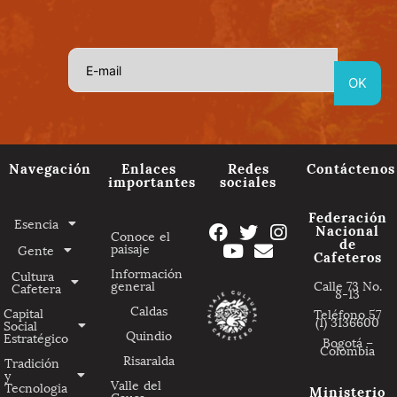
Navegación
Enlaces
Redes
Contáctenos
importantes
sociales
Federación
Esencia
Nacional
Conoce el
de
paisaje
Gente
Cafeteros
Información
Cultura
general
Calle 73 No.
Cafetera
8-13
Caldas
Capital
Teléfono 57
(1) 3136600
Social
Quindio
Estratégico
Bogotá –
Colombia
Risaralda
Tradición
y
Valle del
Tecnologia
Ministerio
Cauca