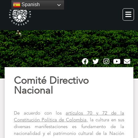
Spanish
Comité Directivo
Nacional
De acuerdo con los
artículos 70 y 72 de la
Constitución Política de Colombia,
la cultura en sus
diversas manifestaciones es fundamento de la
nacionalidad y el patrimonio cultural de la Nación