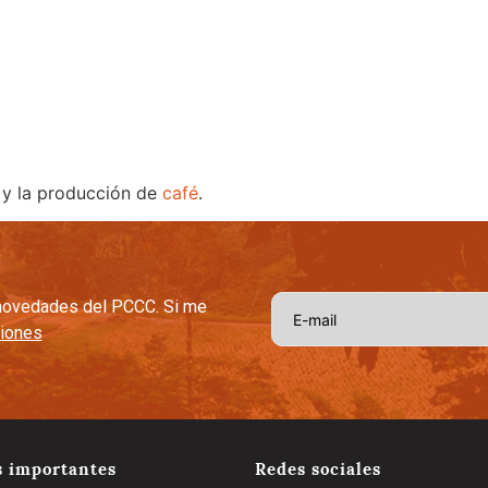
afetera
Capital Social Estratégico
Tradición y Tecnologia
Cal
o y la producción de
café
.
s novedades del PCCC. Si me
ciones
s importantes
Redes sociales