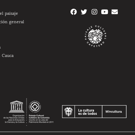
l paisaje
ción general
a
l Cauca