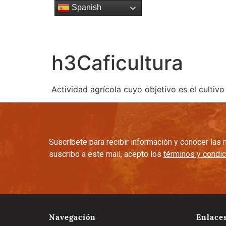
Spanish
Esencia
Gente
Cultura C
h3
Caficultura
Actividad agrícola cuyo objetivo es el cultiv
Suscríbete para recibir información y conocer la
suscribo a este mail, acepto los
términos y condi
Navegación
Enlace