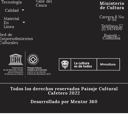
Valle del
Tecnologia
Ministerio
Cauca
de Cultura
Calidad
Carrera 8 No.
Material
8-55
En
Teléfono 57
Linea
(1) 3424100
Red de
Bogotá –
Colombia
Emprendimientos
Culturales
Todos los derechos reservados Paisaje Cultural
Cafetero 2022
Desarrollado por
Mentor 360