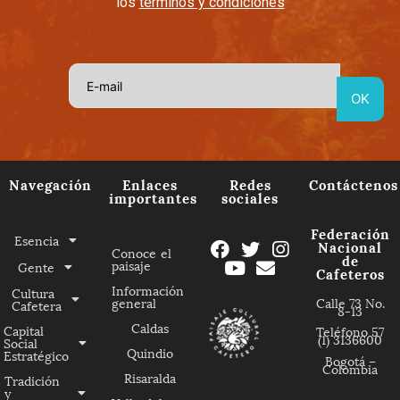
los
términos y condiciones
Navegación
Enlaces
Redes
Contáctenos
importantes
sociales
Federación
Esencia
Nacional
Conoce el
de
paisaje
Gente
Cafeteros
Información
Cultura
general
Calle 73 No.
Cafetera
8-13
Caldas
Capital
Teléfono 57
(1) 3136600
Social
Quindio
Estratégico
Bogotá –
Colombia
Risaralda
Tradición
y