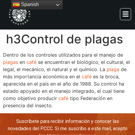
Spanish
h3
Control de plagas
Dentro de los controles utilizados para el manejo de
plagas
en
café
se encuentran el biológico, el cultural, el
legal, el mecánico, el natural y el químico. La
plaga
de
más importancia económica en el
café
es la broca,
aparecida en el país en el año de 1988. Su control ha
estado apoyado en el manejo integrado, el cual tiene
como objetivo producir
café
tipo Federación en
presencia del insecto.
Suscríbete para recibir información y conocer las
novedades del PCCC. Si me suscribo a este mail, acepto