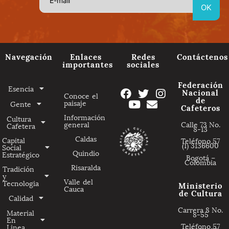
Navegación
Enlaces
Redes
Contáctenos
importantes
sociales
Federación
Esencia
Nacional
Conoce el
de
paisaje
Gente
Cafeteros
Información
Cultura
general
Calle 73 No.
Cafetera
8-13
Caldas
Capital
Teléfono 57
(1) 3136600
Social
Quindio
Estratégico
Bogotá –
Colombia
Risaralda
Tradición
y
Valle del
Tecnologia
Ministerio
Cauca
de Cultura
Calidad
Carrera 8 No.
Material
8-55
En
Teléfono 57
Linea