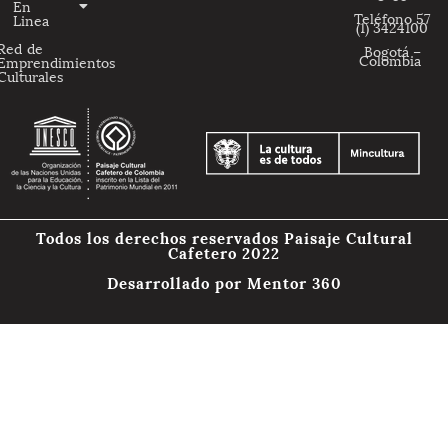
En
Teléfono 57
Linea
(1) 3424100
Red de
Bogotá –
Colombia
Emprendimientos
Culturales
Todos los derechos reservados Paisaje Cultural
Cafetero 2022
Desarrollado por
Mentor 360