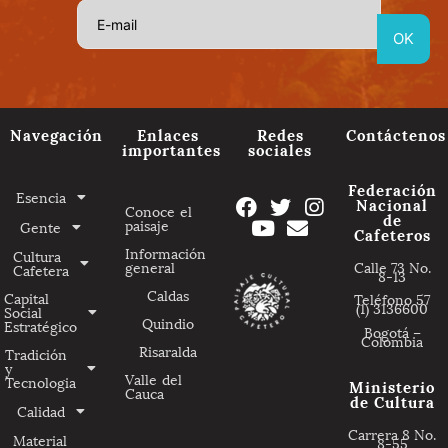
Navegación
Enlaces
Redes
Contáctenos
importantes
sociales
Federación
Esencia
Nacional
Conoce el
de
paisaje
Gente
Cafeteros
Información
Cultura
general
Calle 73 No.
Cafetera
8-13
Caldas
Capital
Teléfono 57
(1) 3136600
Social
Quindio
Estratégico
Bogotá –
Colombia
Risaralda
Tradición
y
Valle del
Tecnologia
Ministerio
Cauca
de Cultura
Calidad
Carrera 8 No.
Material
8-55