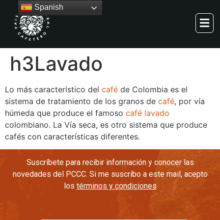
Spanish
h3
Lavado
Lo más característico del
café
de Colombia es el
sistema de tratamiento de los granos de
café
, por vía
húmeda que produce el famoso
café
lavado
colombiano. La Vía seca, es otro sistema que produce
cafés con características diferentes.
Suscríbete para recibir información y conocer las
novedades del PCCC. Si me suscribo a este mail, acepto
los
términos y condiciones