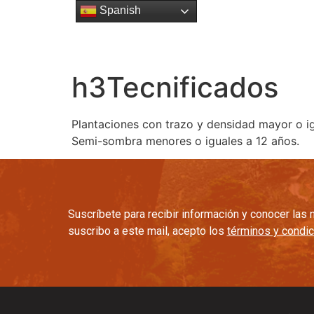
Spanish
Esencia
Gente
Cultura C
h3
Tecnificados
Plantaciones con trazo y densidad mayor o ig
Semi-sombra menores o iguales a 12 años.
Suscríbete para recibir información y conocer la
suscribo a este mail, acepto los
términos y condi