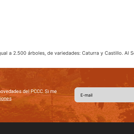
afetera
Capital Social Estratégico
Tradición y Tecnologia
Cal
ual a 2.500 árboles, de variedades: Caturra y Castillo. Al
s novedades del PCCC. Si me
ciones