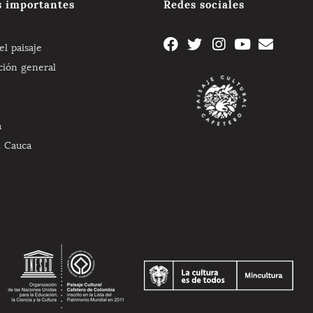
s importantes
Redes sociales
l paisaje
ción general
a
l Cauca