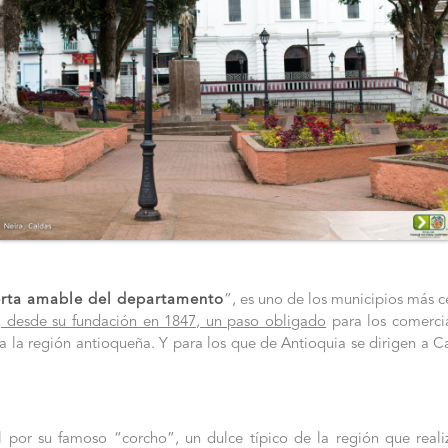
erta amable del departamento
”, es uno de los municipios más c
, desde su fundación en 1847, un paso obligado
para los comercia
a la región antioqueña. Y para los que de Antioquia se dirigen a Ca
l por su famoso “corcho”, un dulce típico de la región que reali