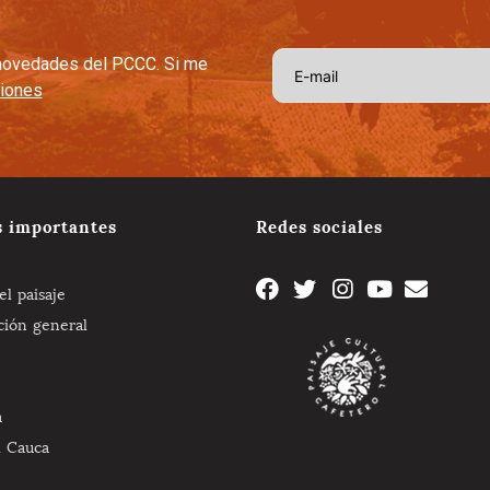
s novedades del PCCC. Si me
ciones
s importantes
Redes sociales
l paisaje
ción general
a
l Cauca