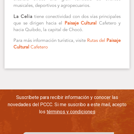
musicales, deportivos y agropecuarios.
La Celia
tiene conectividad con dos vías principales
que se dirigen hacia el
Paisaje Cultural
Cafetero y
hacia Quibdo, la capital de Chocó.
Para más información turística, visite
Rutas del
Paisaje
Cultural
Cafetero
Suscríbete para recibir información y conocer las
novedades del PCCC. Si me suscribo a este mail, acepto
los
términos y condiciones