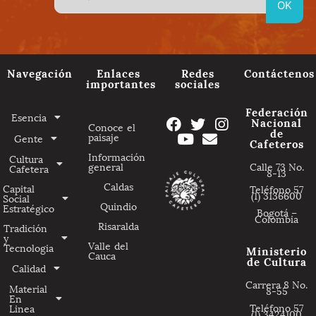
Navegación
Enlaces
Redes
Contáctenos
importantes
sociales
Federación
Esencia
Nacional
Conoce el
de
paisaje
Gente
Cafeteros
Información
Cultura
general
Calle 73 No.
Cafetera
8-13
Caldas
Capital
Teléfono 57
(1) 3136600
Social
Quindio
Estratégico
Bogotá –
Colombia
Risaralda
Tradición
y
Valle del
Tecnologia
Ministerio
Cauca
de Cultura
Calidad
Carrera 8 No.
Material
8-55
En
Teléfono 57
Linea
(1) 3424100