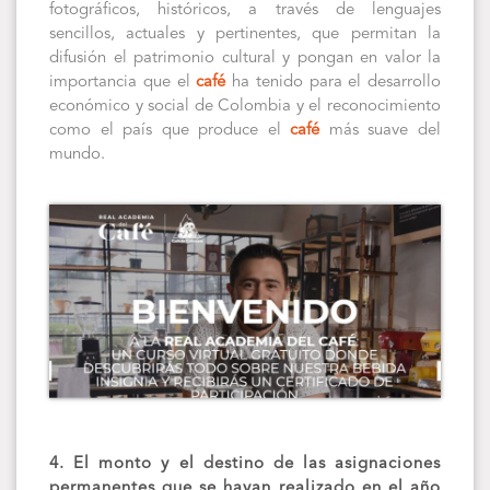
fotográficos, históricos, a través de lenguajes
sencillos, actuales y pertinentes, que permitan la
difusión el patrimonio cultural y pongan en valor la
importancia que el
café
ha tenido para el desarrollo
económico y social de Colombia y el reconocimiento
como el país que produce el
café
más suave del
mundo.
4. El monto y el destino de las asignaciones
permanentes que se hayan realizado en el año