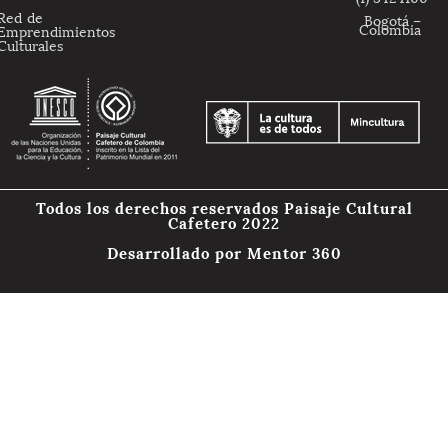
Red de
Bogotá –
Colombia
Emprendimientos
Culturales
Todos los derechos reservados Paisaje Cultural
Cafetero 2022
Desarrollado por
Mentor 360