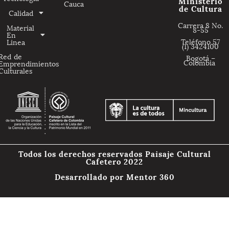
Ministerio
Cauca
de Cultura
Calidad
Carrera 8 No.
Material
8-55
En
Teléfono 57
Linea
(1) 3424100
Red de
Bogotá –
Colombia
Emprendimientos
Culturales
Todos los derechos reservados Paisaje Cultural
Cafetero 2022
Desarrollado por
Mentor 360