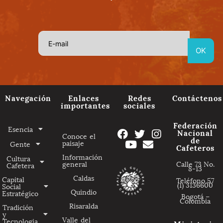
Navegación
Enlaces
Redes
Contáctenos
importantes
sociales
Federación
Esencia
Nacional
Conoce el
de
paisaje
Gente
Cafeteros
Información
Cultura
general
Calle 73 No.
Cafetera
8-13
Caldas
Capital
Teléfono 57
(1) 3136600
Social
Quindio
Estratégico
Bogotá –
Colombia
Risaralda
Tradición
y
Valle del
Tecnologia