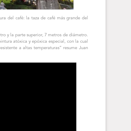
ra del café: la taza de café más grande del
tro y la parte superior, 7 metros de diámetro.
intura atóxica y epóxica especial, con la cual
resistente a altas temperaturas” resume Juan