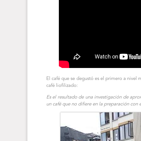
El café que se degustó es el primero a nivel 
café liofilizado:
Es el resultado de una investigación de apro
un café que no difiere en la preparación con 