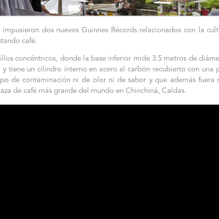
 impusieron dos nuevos Guinnes Récords relacionados con la cultu
tando café.
illos concéntricos, donde la base inferior mide 3.5 metros de diáme
y tiene un cilindro interno en acero al carbón recubierto con una p
tipo de contaminación ni de olor ni de sabor y que además fuera 
 taza de café más grande del mundo en Chinchiná, Caldas.