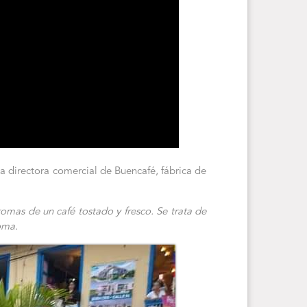
la directora comercial de Buencafé, fábrica de
omas de un café tostado y fresco. Se trata de
oma.