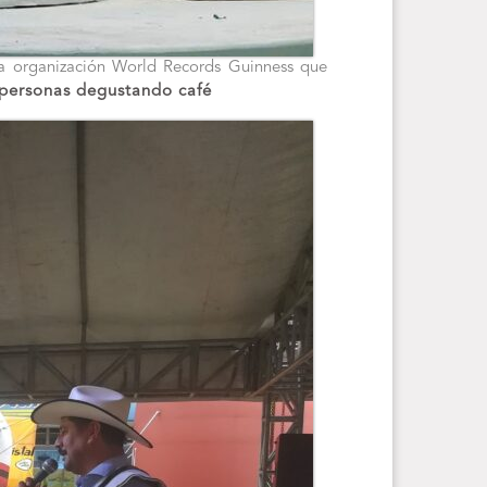
 la organización World Records Guinness que
 personas degustando café