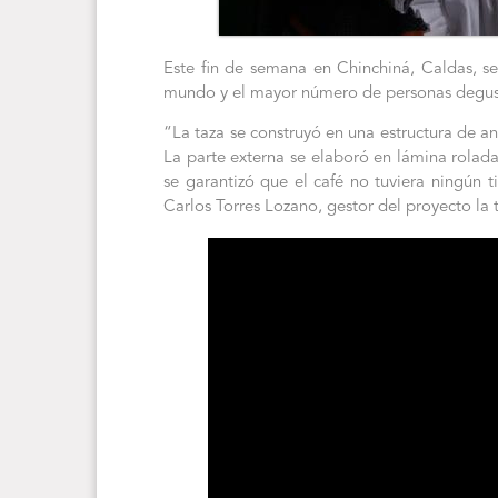
Este fin de semana en Chinchiná, Caldas, se
mundo y el mayor número de personas degus
“La taza se construyó en una estructura de an
La parte externa se elaboró en lámina rolada 
se garantizó que el café no tuviera ningún 
Carlos Torres Lozano, gestor del proyecto la