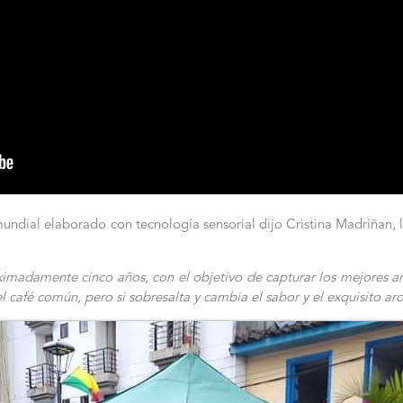
mundial elaborado con tecnología sensorial dijo Cristina Madriñan, 
ximadamente cinco años, con el objetivo de capturar los mejores ar
el café común, pero si sobresalta y cambia el sabor y el exquisito ar