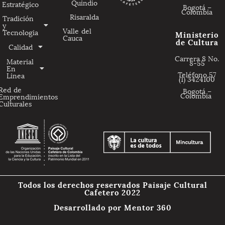
Quindio
Estratégico
Bogotá –
Colombia
Risaralda
Tradición
y
Valle del
Tecnologia
Ministerio
Cauca
de Cultura
Calidad
Carrera 8 No.
Material
8-55
En
Teléfono 57
Linea
(1) 3424100
Red de
Bogotá –
Colombia
Emprendimientos
Culturales
Todos los derechos reservados Paisaje Cultural
Cafetero 2022
Desarrollado por
Mentor 360