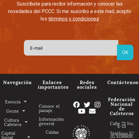
Suscríbete para recibir información y conocer las
novedades del PCCC. Si me suscribo a este mail, acepto
los
términos y condiciones
Navegación
Enlaces
Redes
Contáctenos
importantes
sociales
Federación
Esencia
Nacional
Conoce el
de
paisaje
Gente
Cafeteros
Información
Cultura
general
Calle 73 No.
Cafetera
8-13
Caldas
Capital
Teléfono 57
(1) 3136600
Social