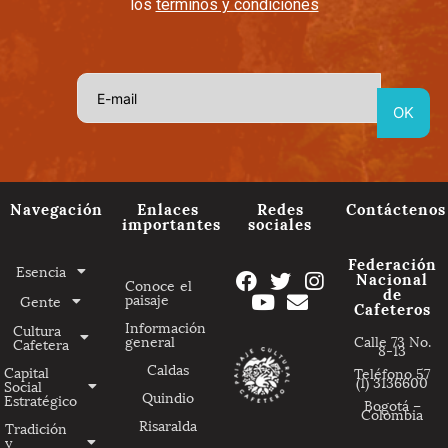
los
términos y condiciones
Navegación
Enlaces
Redes
Contáctenos
importantes
sociales
Federación
Esencia
Nacional
Conoce el
de
paisaje
Gente
Cafeteros
Información
Cultura
general
Calle 73 No.
Cafetera
8-13
Caldas
Capital
Teléfono 57
(1) 3136600
Social
Quindio
Estratégico
Bogotá –
Colombia
Risaralda
Tradición
y