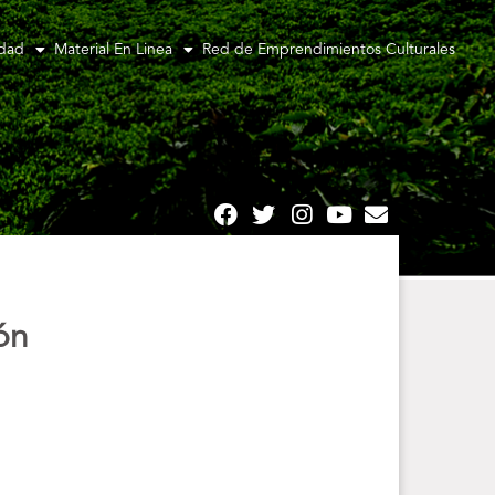
idad
Material En Linea
Red de Emprendimientos Culturales
ón