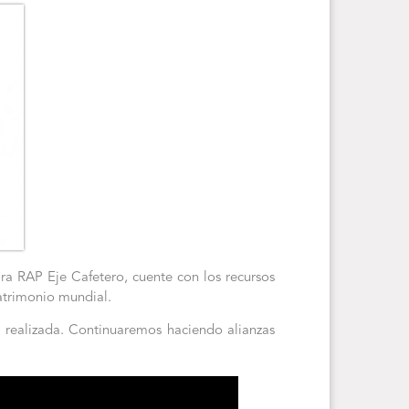
ra RAP Eje Cafetero, cuente con los recursos
patrimonio mundial.
 realizada. Continuaremos haciendo alianzas