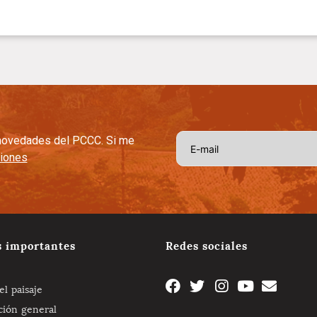
s novedades del PCCC. Si me
ciones
s importantes
Redes sociales
l paisaje
ción general