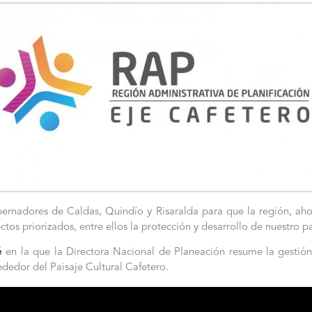
bernadores de Caldas, Quindío y Risaralda para que la región, aho
ctos priorizados, entre ellos la protección y desarrollo de nuestro 
é
en la que la Directora Nacional de Planeación resume la gestión
ededor del Paisaje Cultural Cafetero.