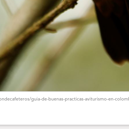
ondecafeteros/guia-de-buenas-practicas-aviturismo-en-colom