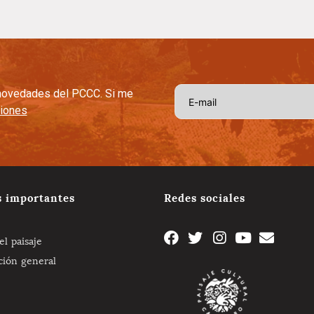
s novedades del PCCC. Si me
ciones
s importantes
Redes sociales
l paisaje
ción general