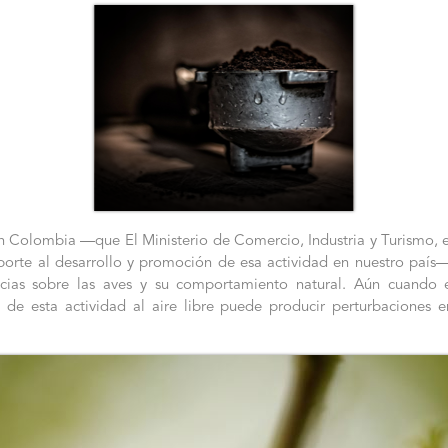
n Colombia —que El Ministerio de Comercio, Industria y Turismo, 
rte al desarrollo y promoción de esa actividad en nuestro país— 
ncias sobre las aves y su comportamiento natural. Aún cuando 
a de esta actividad al aire libre puede producir perturbaciones 