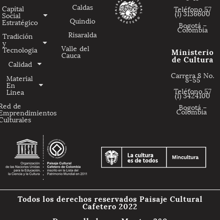
Caldas
Capital
Teléfono 57
(1) 3136600
Social
Quindio
Estratégico
Bogotá –
Colombia
Risaralda
Tradición
y
Valle del
Tecnologia
Ministerio
Cauca
de Cultura
Calidad
Carrera 8 No.
Material
8-55
En
Teléfono 57
Linea
(1) 3424100
Red de
Bogotá –
Colombia
Emprendimientos
Culturales
Todos los derechos reservados Paisaje Cultural
Cafetero 2022