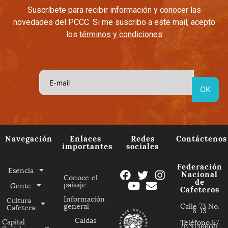
Suscríbete para recibir información y conocer las
novedades del PCCC. Si me suscribo a este mail, acepto
los
términos y condiciones
Navegación
Enlaces
Redes
Contáctenos
importantes
sociales
Federación
Esencia
Nacional
Conoce el
de
paisaje
Gente
Cafeteros
Información
Cultura
general
Calle 73 No.
Cafetera
8-13
Caldas
Capital
Teléfono 57
(1) 3136600