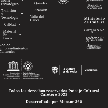
Social
Quindio
Estratégico
Bogotá –
Colombia
Risaralda
Tradición
y
Valle del
Tecnologia
Ministerio
Cauca
de Cultura
Calidad
Carrera 8 No.
Material
8-55
En
Teléfono 57
Linea
(1) 3424100
Red de
Bogotá –
Colombia
Emprendimientos
Culturales
Todos los derechos reservados Paisaje Cultural
Cafetero 2022
Desarrollado por
Mentor 360