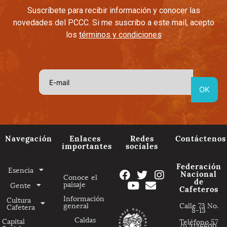
Suscríbete para recibir información y conocer las
novedades del PCCC. Si me suscribo a este mail, acepto
los
términos y condiciones
Navegación
Enlaces
Redes
Contáctenos
importantes
sociales
Federación
Esencia
Nacional
Conoce el
de
paisaje
Gente
Cafeteros
Información
Cultura
general
Calle 73 No.
Cafetera
8-13
Caldas
Capital
Teléfono 57
(1) 3136600