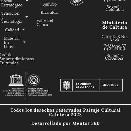
Social
Quindio
Estratégico
Bogotá –
Colombia
Risaralda
Tradición
y
Valle del
Tecnologia
Ministerio
Cauca
de Cultura
Calidad
Carrera 8 No.
Material
8-55
En
Teléfono 57
Linea
(1) 3424100
Red de
Bogotá –
Colombia
Emprendimientos
Culturales
Todos los derechos reservados Paisaje Cultural
Cafetero 2022
Desarrollado por
Mentor 360