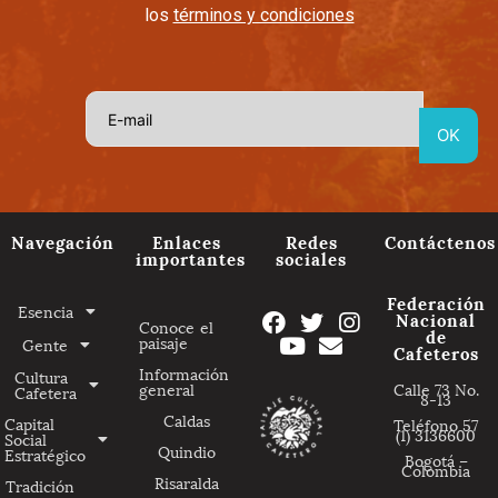
los
términos y condiciones
Navegación
Enlaces
Redes
Contáctenos
importantes
sociales
Federación
Esencia
Nacional
Conoce el
de
paisaje
Gente
Cafeteros
Información
Cultura
general
Calle 73 No.
Cafetera
8-13
Caldas
Capital
Teléfono 57
(1) 3136600
Social
Quindio
Estratégico
Bogotá –
Colombia
Risaralda
Tradición