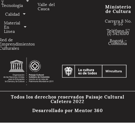
y
Valle del
Tecnologia
Ministerio
Cauca
de Cultura
Calidad
Carrera 8 No.
Material
8-55
En
Teléfono 57
Linea
(1) 3424100
Red de
Bogotá –
Colombia
Emprendimientos
Culturales
Todos los derechos reservados Paisaje Cultural
Cafetero 2022
Desarrollado por
Mentor 360