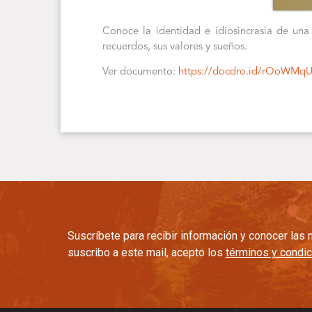
Conoce la identidad e idiosincrasia de una 
recuerdos, sus valores y sueños.
Ver documento:
https://docdro.id/rOoWMq
Suscríbete para recibir información y conocer la
suscribo a este mail, acepto los
términos y condi