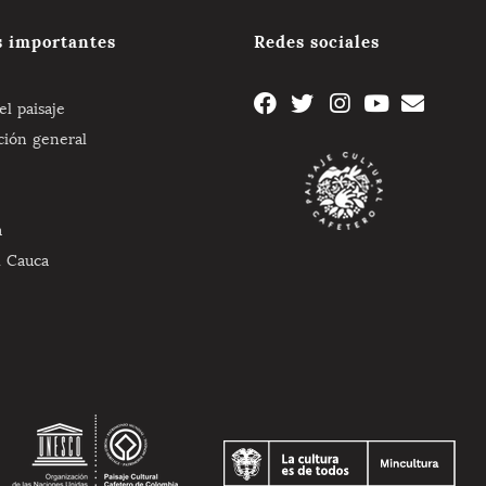
s importantes
Redes sociales
l paisaje
ción general
a
l Cauca